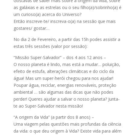
Gostavas de saber mais sobre a origem da vida, sobre
as galáxias e as estrelas ou o seu filho(a)/sobrinho(a) é
um curioso(a) acerca do Universo?
Então inscreve-te/ inscreva-o(a) na sessão que mais
gostares/ gostar…
No dia 2 de Fevereiro, a partir das 15h podes assistir a
estas três sessões (valor por sessão):
“Missão Super-Salvador” – dos 4 aos 12 anos –
O nosso planeta é lindo, mas está a mudar… poluição,
efeito de estufa, alterações climáticas e do ciclo da
água! Mas um super-herói chegou para nos ajudar!
Poupar água, reciclar, energias renováveis, proteção
ambiental … são algumas das dicas que não podes
perder! Queres ajudar a salvar o nosso planeta? Junta-
te ao Super-Salvador nesta missão!
“A origem da Vida” (a partir dos 8 anos) –
Uma viagem pelas questões mais profundas da ciência
da vida: o que deu origem à Vida? Existe vida para além