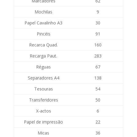
Marcadores
62
Mochilas
9
Papel Cavalinho A3
30
Pincéis
91
Recarca Quad.
160
Recarga Paut.
283
Réguas
67
Separadores A4
138
Tesouras
54
Transferidores
50
X-actos
6
Papel de impressão
22
Micas
36